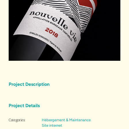
Project Description
Project Details
Categories:
Hébergement & Maintenance
Site internet