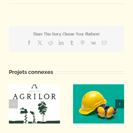
Share This Story, Choose Your Platform!
Facebook
X
Reddit
LinkedIn
Tumblr
Pinterest
Vk
Email
Projets connexes
PLIE DES
AGRILOR
HAUTS DE
GARONNE