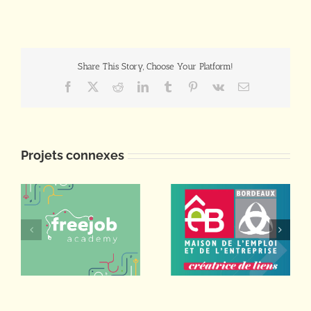
Share This Story, Choose Your Platform!
Facebook
X
Reddit
LinkedIn
Tumblr
Pinterest
Vk
Email
Projets connexes
Maison de
Freejob
l’Emploi et de
Academy
l’Entreprise de
Bordeaux