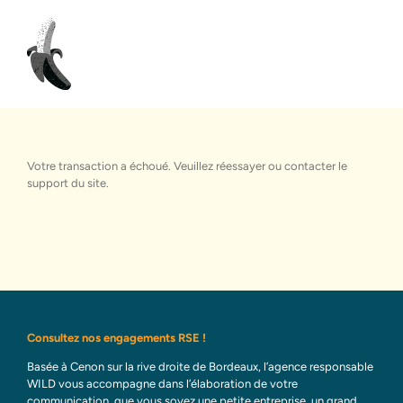
Passer
au
contenu
Votre transaction a échoué. Veuillez réessayer ou contacter le
support du site.
Consultez nos engagements RSE !
Basée à Cenon sur la rive droite de Bordeaux, l’agence responsable
WILD vous accompagne dans l’élaboration de votre
communication, que vous soyez une petite entreprise, un grand